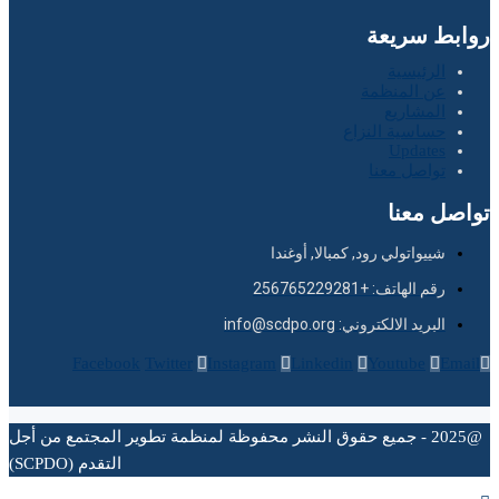
روابط سريعة
الرئيسية
عن المنظمة
المشاريع
حساسية النزاع
Updates
تواصل معنا
تواصل معنا
شييواتولي رود, كمبالا, أوغندا
رقم الهاتف: +256765229281
البريد الالكتروني: info@scdpo.org
Facebook
Twitter
Instagram
Linkedin
Youtube
Email
@2025 - جميع حقوق النشر محفوظة لمنظمة تطوير المجتمع من أجل
التقدم (SCPDO)