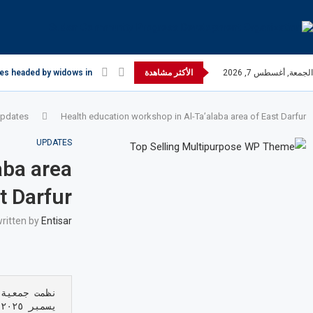
الجمعة, أغسطس 7, 2026
الأكثر مشاهدة
es headed by widows in...
pdates
Health education workshop in Al-Ta’alaba area of ​​East Darfur
UPDATES
aba area
st Darfur
ritten by
Entisar