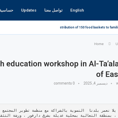
English
تواصل معنا
Updates
حساسية ا
Distribution of 150 food baskets to famili
Home
U
h education workshop in Al-Ta’al
of ​​Ea
w
ديسمبر 4, 2025
0 comments