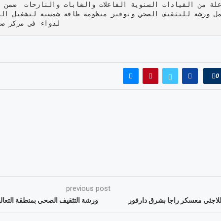
لة من القيادات السنوية الفاعلات والشابات والنازحات  ضمن 
ل ورشة للتثقيف الصحي وتوفير منظومة طاقة شمسية لتشغيل الم
لدواء في مركز ص

0
previous post
 للاجئي معسكر راجا بشرق دارفور
ورشة التثقيف الصحي بمنطقة التعال