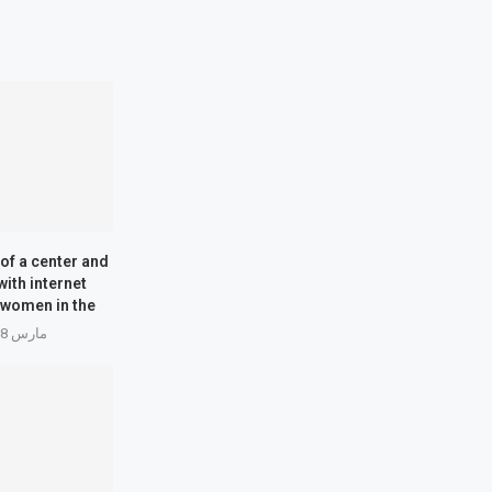
of a center and
with internet
women in the...
مارس 18, 2026