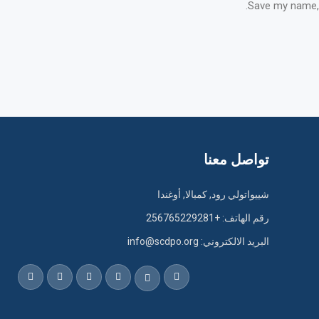
Save my name, 
تواصل معنا
شييواتولي رود, كمبالا, أوغندا
رقم الهاتف: +256765229281
البريد الالكتروني: info@scdpo.org