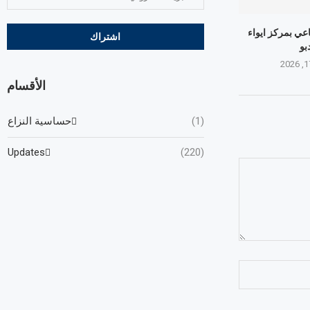
عي بمركز ايواء
بو
الأقسام
(1)
حساسية النزاع
Updates
(220)