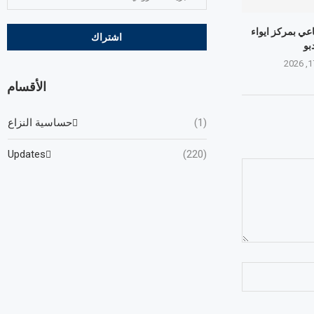
عي بمركز ايواء
بو
الأقسام
(1)
حساسية النزاع
Updates
(220)