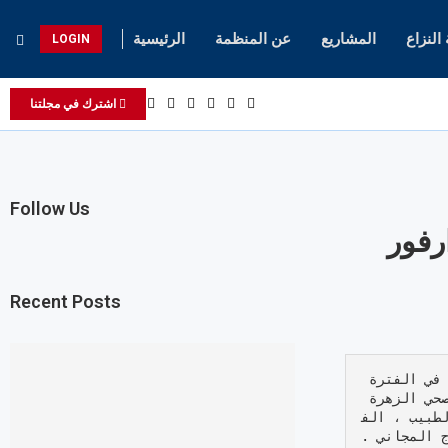
لنزاع
المشاريع
عن المنظمة
الرئيسية
LOGIN
اشترك في مجلتنا
Follow Us
رفور
Recent Posts
نظمت غرفة طوارئ برام بالشراكة مع منظمة تطوير المجتمع من اجل التقدم في الفترة 
من ١٠ الي ١١ ديسمبر ايام عيادات مجانية للنازحين والعائدين في مركز صحي الزهرة 
لطبيب ، الف
ج المجاني .