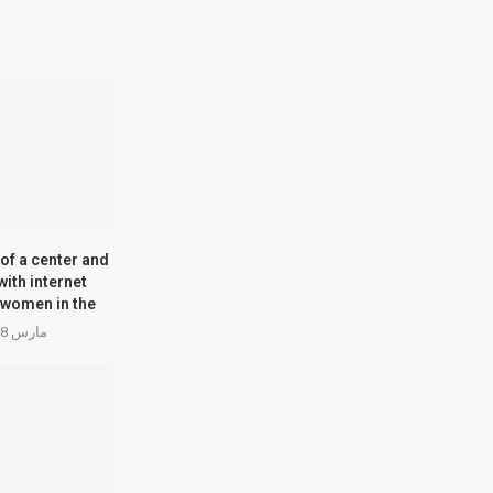
of a center and
with internet
women in the...
مارس 18, 2026