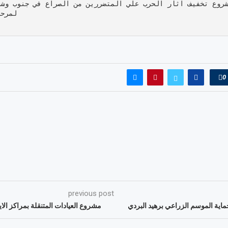
روع تخفيف اثار الحرب علي المتضررين من الصراع في جنوب وشر
لمرحل
0
previous post
اية الموسم الزراعي برهيد البردي
مشروع العيادات المتنقلة بمراكز الايوا