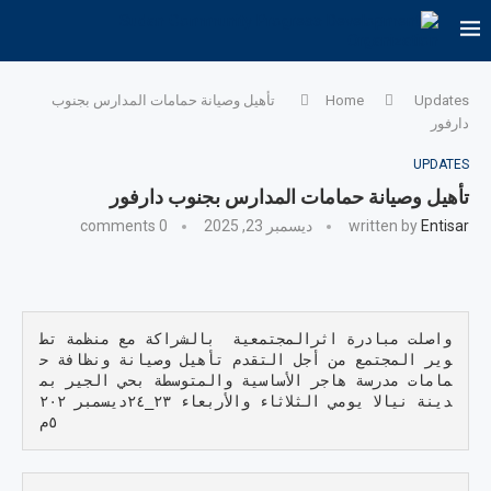
Updates
Home
تأهيل وصيانة حمامات المدارس بجنوب
دارفور
UPDATES
تأهيل وصيانة حمامات المدارس بجنوب دارفور
Entisar
written by
ديسمبر 23, 2025
0 comments
واصلت مبادرة اثرالمجتمعية  بالشراكة مع منظمة تط
وير المجتمع من أجل التقدم تأهيل وصيانة ونظافة ح
مامات مدرسة هاجر الأساسية والمتوسطة بحي الجير بم
دينة نيالا يومي الثلاثاء والأربعاء ٢٣_٢٤ديسمبر ٢٠٢
٥م