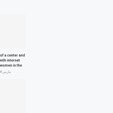
of a center and
with internet
women in the...
مارس 18, 2026