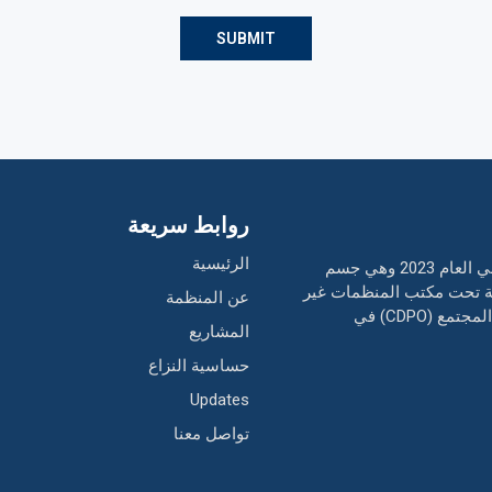
روابط سريعة
الرئيسية
منظمة تطوير المجتمع من أجل التقدم هي منظمة غير ربحية تأسست في العام 2023 وهي جسم
لة تحت مكتب المنظمات غير
عن المنظمة
الحكومية (NBNGO) بدولة أوغندا. تعتبر المنظمة جزء من منظمة تطوير المجتمع (CDPO) في
المشاريع
حساسية النزاع
Updates
تواصل معنا